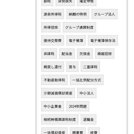
節税
貸倒損失
確定申告
源泉所得税
納期の特例
グループ法人
所得控除
グループ通算制度
接待交際費
電子帳簿
電子帳簿保存法
非課税
配当金
欠損金
繰越控除
繰戻し還付
賞与
二重課税
不動産取得税
一括比例配分方式
少額減価償却資産
中小法人
中小企業者
2024年問題
相続時精算課税制度
退職金
一括償却資産
開業費
経費