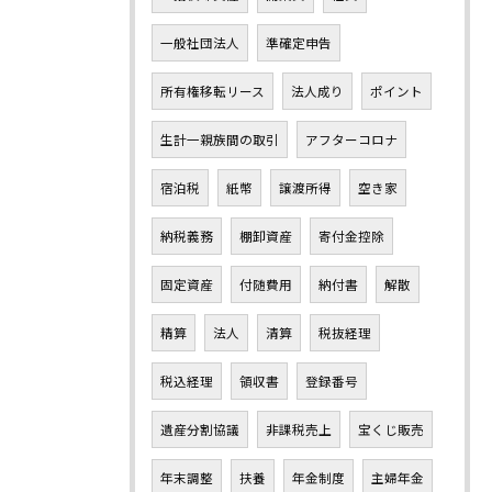
一般社団法人
準確定申告
所有権移転リース
法人成り
ポイント
生計一親族間の取引
アフターコロナ
宿泊税
紙幣
譲渡所得
空き家
納税義務
棚卸資産
寄付金控除
固定資産
付随費用
納付書
解散
精算
法人
清算
税抜経理
税込経理
領収書
登録番号
遺産分割協議
非課税売上
宝くじ販売
年末調整
扶養
年金制度
主婦年金