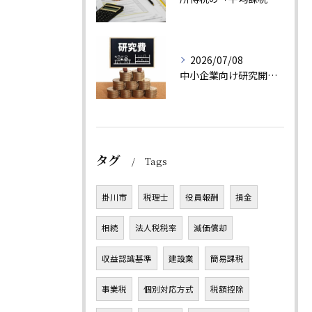
2026/07/08
中小企業向け研究開発税制（中小企業技術基盤強化税制）とは？ 制度概要と活用ポイントを解説
タグ
Tags
掛川市
税理士
役員報酬
損金
相続
法人税税率
減価償却
収益認識基準
建設業
簡易課税
事業税
個別対応方式
税額控除