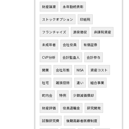
財産譲渡
永年勤続表彰
ストックオプション
印紙税
フランチャイズ
源泉徴収
非課税資産
未成年者
会社役員
有価証券
CVP分析
会計監査人
会計参与
開業
会社形態
NISA
資産コスト
社宅
雑損控除
違い
組合事業
町内会
特例
少額減価償却
財産評価
役員退職金
研究開発
試験研究費
後期高齢者医療制度