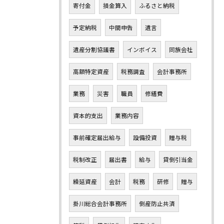
寄付金
損金算入
ふるさと納税
予定納税
中間申告
遺言
遺産分割協議書
インボイス
同族会社
高額特定資産
税務調査
会計事務所
業務
災害
職員
修繕費
資本的支出
業務内容
事前確定届出給与
設備投資
贈与税
税制改正
届出書
給与
貸倒引当金
繰延資産
会計
税務
研修
贈与
掛川総合会計事務所
倒産防止共済