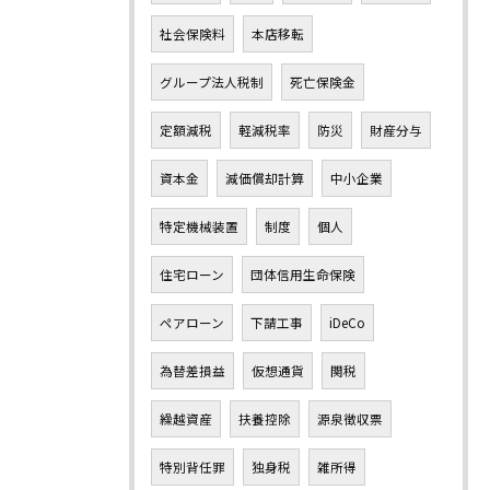
社会保険料
本店移転
グループ法人税制
死亡保険金
定額減税
軽減税率
防災
財産分与
資本金
減価償却計算
中小企業
特定機械装置
制度
個人
住宅ローン
団体信用生命保険
ペアローン
下請工事
iDeCo
為替差損益
仮想通貨
関税
繰越資産
扶養控除
源泉徴収票
特別背任罪
独身税
雑所得