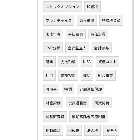
ストックオプション
印紙税
フランチャイズ
源泉徴収
非課税資産
未成年者
会社役員
有価証券
CVP分析
会計監査人
会計参与
開業
会社形態
NISA
資産コスト
社宅
雑損控除
違い
組合事業
町内会
特例
少額減価償却
財産評価
役員退職金
研究開発
試験研究費
後期高齢者医療制度
棚卸商品
相続税
法人税
所得税