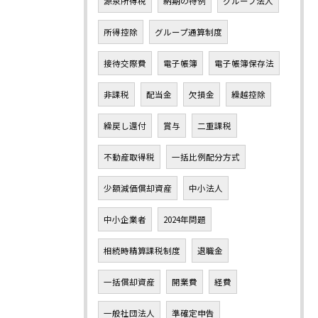
源泉所得税
納期の特例
グループ法人
所得控除
グループ通算制度
接待交際費
電子帳簿
電子帳簿保存法
非課税
配当金
欠損金
繰越控除
繰戻し還付
賞与
二重課税
不動産取得税
一括比例配分方式
少額減価償却資産
中小法人
中小企業者
2024年問題
相続時精算課税制度
退職金
一括償却資産
開業費
経費
一般社団法人
準確定申告