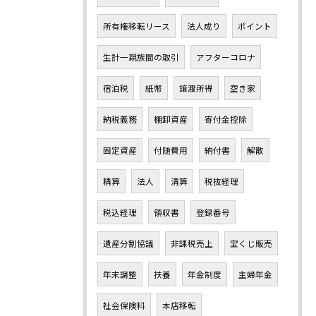
所有権移転リース
法人成り
ポイント
生計一親族間の取引
アフターコロナ
宿泊税
紙幣
譲渡所得
空き家
納税義務
棚卸資産
寄付金控除
固定資産
付随費用
納付書
解散
精算
法人
清算
税抜経理
税込経理
領収書
登録番号
遺産分割協議
非課税売上
宝くじ販売
年末調整
扶養
年金制度
主婦年金
社会保険料
本店移転