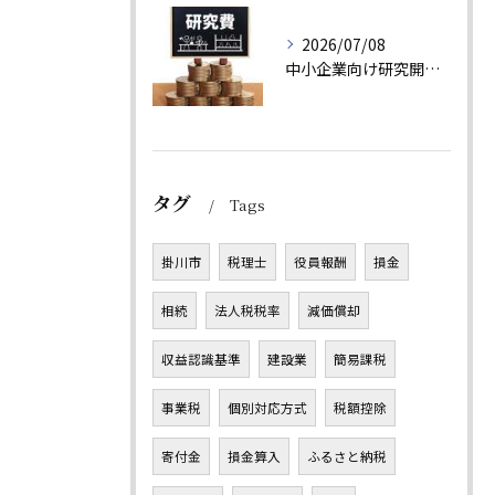
2026/07/08
中小企業向け研究開発税制（中小企業技術基盤強化税制）とは？ 制度概要と活用ポイントを解説
タグ
Tags
掛川市
税理士
役員報酬
損金
相続
法人税税率
減価償却
収益認識基準
建設業
簡易課税
事業税
個別対応方式
税額控除
寄付金
損金算入
ふるさと納税