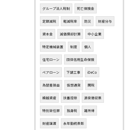
グループ法人税制
死亡保険金
定額減税
軽減税率
防災
財産分与
資本金
減価償却計算
中小企業
特定機械装置
制度
個人
住宅ローン
団体信用生命保険
ペアローン
下請工事
iDeCo
為替差損益
仮想通貨
関税
繰越資産
扶養控除
源泉徴収票
特別背任罪
独身税
雑所得
財産譲渡
永年勤続表彰