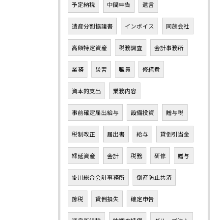
予定納税
中間申告
遺言
遺産分割協議書
インボイス
同族会社
高額特定資産
税務調査
会計事務所
業務
災害
職員
修繕費
資本的支出
業務内容
事前確定届出給与
設備投資
贈与税
税制改正
届出書
給与
貸倒引当金
繰延資産
会計
税務
研修
贈与
掛川総合会計事務所
倒産防止共済
節税
貸倒損失
確定申告