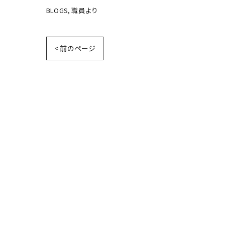
BLOGS
職員より
< 前のページ