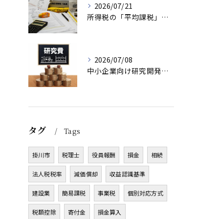
2026/07/21
所得税の「平均課税」とは？一時的に収入が増えた方の税負担を軽減する制度
2026/07/08
中小企業向け研究開発税制（中小企業技術基盤強化税制）とは？ 制度概要と活用ポイントを解説
タグ
Tags
掛川市
税理士
役員報酬
損金
相続
法人税税率
減価償却
収益認識基準
建設業
簡易課税
事業税
個別対応方式
税額控除
寄付金
損金算入