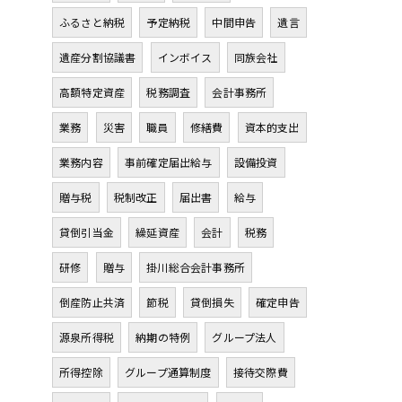
ふるさと納税
予定納税
中間申告
遺言
遺産分割協議書
インボイス
同族会社
高額特定資産
税務調査
会計事務所
業務
災害
職員
修繕費
資本的支出
業務内容
事前確定届出給与
設備投資
贈与税
税制改正
届出書
給与
貸倒引当金
繰延資産
会計
税務
研修
贈与
掛川総合会計事務所
倒産防止共済
節税
貸倒損失
確定申告
源泉所得税
納期の特例
グループ法人
所得控除
グループ通算制度
接待交際費