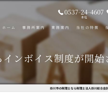
0537-24-4607
本社
ホーム
事務所案内
業務案内
当社の特徴
事務所概要
税務・会計
税務会計
らインボイス制度が開始
経営理念
許認可（行政書士事務所にて）
相続
スタッフ紹介
社会保険（阿部裕介社会保険労務士
事業承継
確定申告
掛川市の税理士なら税理士法人掛川総合会
御前崎市の税理士